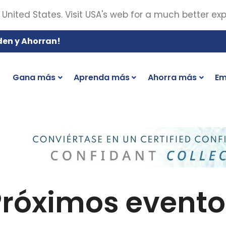
 United States. Visit USA's web for a much better ex
den y Ahorran!
Gana más
Aprenda más
Ahorra más
Em
Próximos evento