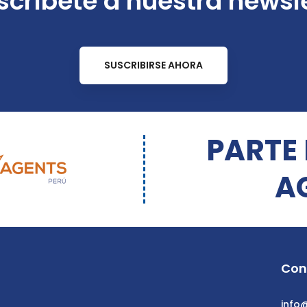
críbete a nuestra newsl
SUSCRIBIRSE AHORA
PARTE
A
Con
info