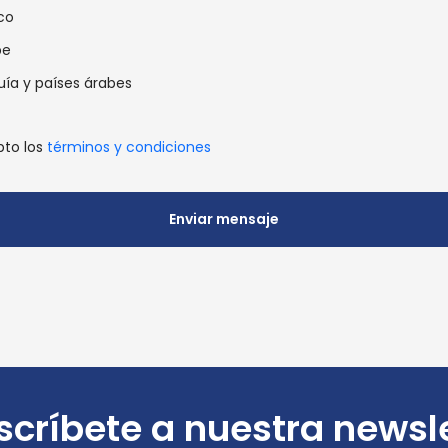
co
be
uía y países árabes
pto los
términos y condiciones
Enviar mensaje
críbete a nuestra newsl