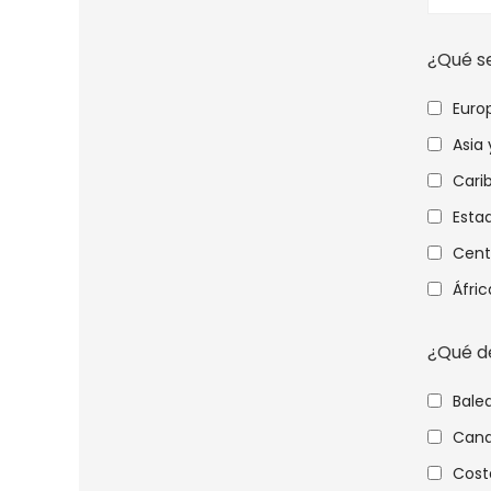
¿Qué s
Euro
Asia
Cari
Esta
Cent
Áfric
¿Qué d
Bale
Cana
Costa