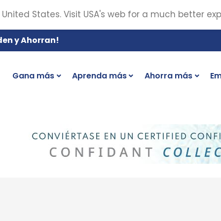
 United States. Visit USA's web for a much better ex
den y Ahorran!
Gana más
Aprenda más
Ahorra más
Em