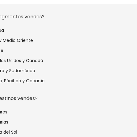
egmentos vendes?
pa
 y Medio Oriente
be
dos Unidos y Canadá
ro y Sudamérica
a, Pácifico y Oceanía
estinos vendes?
ares
rias
 del Sol