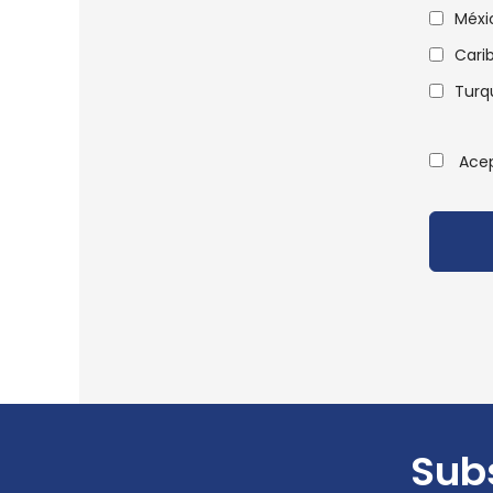
Méxi
Cari
Turq
Ace
Subs