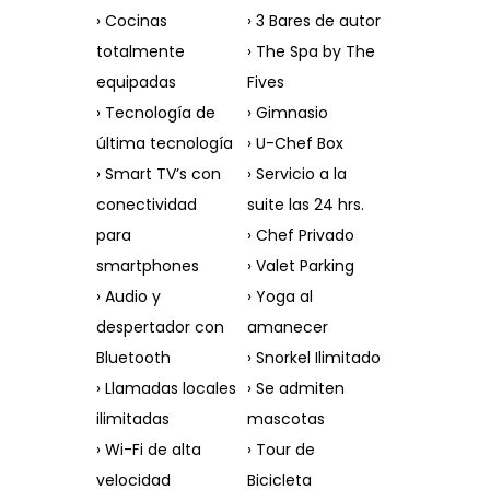
› Cocinas
› 3 Bares de autor
totalmente
› The Spa by The
equipadas
Fives
› Tecnología de
› Gimnasio
última tecnología
› U-Chef Box
› Smart TV’s con
› Servicio a la
conectividad
suite las 24 hrs.
para
› Chef Privado
smartphones
› Valet Parking
› Audio y
› Yoga al
despertador con
amanecer
Bluetooth
› Snorkel Ilimitado
› Llamadas locales
› Se admiten
ilimitadas
mascotas
› Wi-Fi de alta
› Tour de
velocidad
Bicicleta