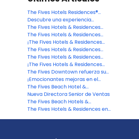
The Fives Hotels Residences®
evoluciona y anuncia importantes
Descubre una experiencia
mejoras en sus diferenciadores de
gastronómica inigualable en The
The Fives Hotels & Residences
marca
Fives Oceanfront Puerto Morelos
renueva su categoría Epic
The Fives Hotels & Residences
Collection
inaugura su nuevo hotel: "The
¡The Fives Hotels & Residences
Beachfront by The Fives"
consigue certificación Ecostars
The Fives Hotels & Residences
sus propiedades!
revela las innovaciones de sus
The Fives Hotels & Residences
destinos
presenta The Beachfront by The
¡The Fives Hotels & Residences
Fives Hotels
ahora tiene un check-in
The Fives Downtown refuerza su
totalmente digital!
enfoque en Plan Europeo para
¡Emocionantes mejoras en el
brindar mayor flexibilidad y
programa ASSET!
The Fives Beach Hotel &
potenciar la experiencia de sus
Residences demuestra liderazgo
Nueva Directora Senior de Ventas
huéspedes en Playa del Carmen
en prácticas sustentables
The Fives Beach Hotels &
Residences anuncia la
The Fives Hotels & Residences en
transformación de Brasserie en un
Puerto Morelos y Playa del
restaurante solo para adultos
Carmen