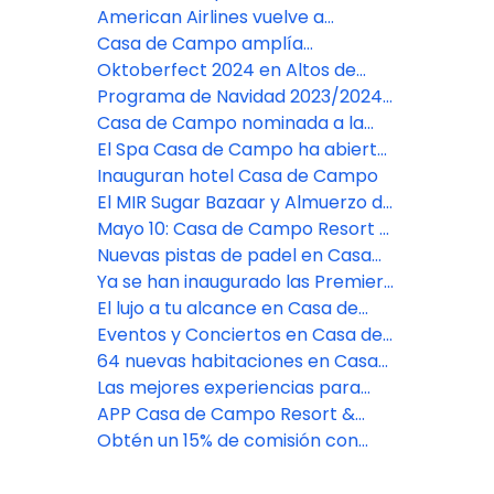
destacado como un resort
American Airlines vuelve a
"Imprescindible" en el 2025
conectar Miami y La Romana con
Casa de Campo amplía
un vuelo diario
instalaciones con dos nuevas
Oktoberfect 2024 en Altos de
canchas de pádel
Chavón
Programa de Navidad 2023/2024
en Casa de Campo Resort
Casa de Campo nominada a la
mejor marca de hoteles de lujo
El Spa Casa de Campo ha abierto
sus puertas
Inauguran hotel Casa de Campo
El MIR Sugar Bazaar y Almuerzo de
Dama 2023
Mayo 10: Casa de Campo Resort &
Villas: El destino de bienestar de
Nuevas pistas de padel en Casa
lujo
de Campo Resort
Ya se han inaugurado las Premier
Suites en Casa de Campo Resort
El lujo a tu alcance en Casa de
Campo Resort
Eventos y Conciertos en Casa de
Campo Resort & Villas
64 nuevas habitaciones en Casa
de Campo Resort & Villas
Las mejores experiencias para
grupos en el Caribe
APP Casa de Campo Resort &
Villas
Obtén un 15% de comisión con
Casa de Campo Resort