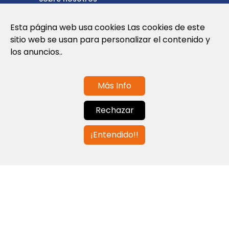
Política de privacidad
Esta página web usa cookies Las cookies de este
sitio web se usan para personalizar el contenido y
Política de cookies
los anuncios..
Términos y condiciones de uso
Más Info
Contáctanos
Rechazar
info@globalagents.net
¡Entendido!!
Contáctanos
Noticias
Empleos
Newsletters
© 2026 Developed with
ULANDU