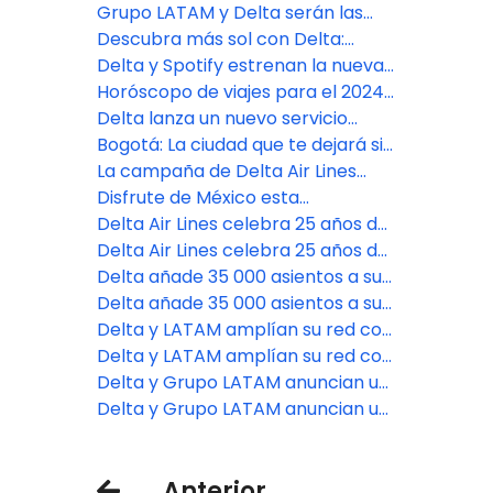
clientes de LATAM Airlines
nuevos vuelos de Delta desde MSP
Grupo LATAM y Delta serán las
a Aruba, St. Maarten y más
aerolíneas oficiales de la Copa
Descubra más sol con Delta:
América 2024
nuevas rutas a Barbados, Puerto
Delta y Spotify estrenan la nueva
Plata, Mazatlán y más vuelos a
serie 'The Passport Sessions' que
Horóscopo de viajes para el 2024:
Curazao
conecta artistas, culturas e
Deje que las estrellas decidan sus
Delta lanza un nuevo servicio
historias
próximas vacaciones
desde Río de Janeiro a Nueva
Bogotá: La ciudad que te dejará sin
York-JFK
aliento
La campaña de Delta Air Lines
busca inspirar a los viajeros a
Disfrute de México esta
“Subir para Ver más allá”
primavera* con el servicio directo
Delta Air Lines celebra 25 años de
a Tulum de Delta
servicio en Perú
Delta Air Lines celebra 25 años de
servicio en Perú
Delta añade 35 000 asientos a su
mayor programa de invierno en
Delta añade 35 000 asientos a su
Latinoamérica y el Caribe
mayor programa de invierno en
Delta y LATAM amplían su red con
Latinoamérica y el Caribe
un nuevo servicio Bogotá-Orlando
Delta y LATAM amplían su red con
un nuevo servicio Bogotá-Orlando
Delta y Grupo LATAM anuncian un
servicio nuevo y mejorado
Delta y Grupo LATAM anuncian un
servicio nuevo y mejorado
Anterior