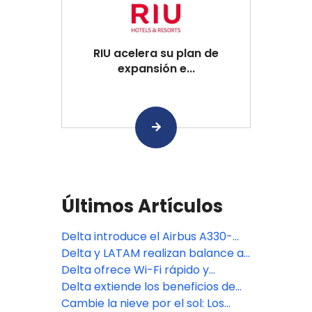
RIU acelera su plan de
expansión e...
Últimos Artículos
Delta introduce el Airbus A330-
900neo de última generación en
Delta y LATAM realizan balance a
vuelos entre EE.UU. y Argentina
dos años de Joint Venture con un
Delta ofrece Wi-Fi rápido y
crecimiento de 68% en vuelos
gratuito en sus vuelos
Delta extiende los beneficios de
internacionales
Prioridad Corporativa a los
Cambie la nieve por el sol: Los