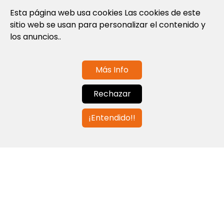
Política de privacidad
Esta página web usa cookies Las cookies de este
sitio web se usan para personalizar el contenido y
Política de cookies
los anuncios..
Términos y condiciones de uso
Más Info
Contáctanos
Rechazar
info@globalagents.net
¡Entendido!!
Contáctanos
Noticias
Empleos
Newsletters
© 2026 Developed with
ULANDU