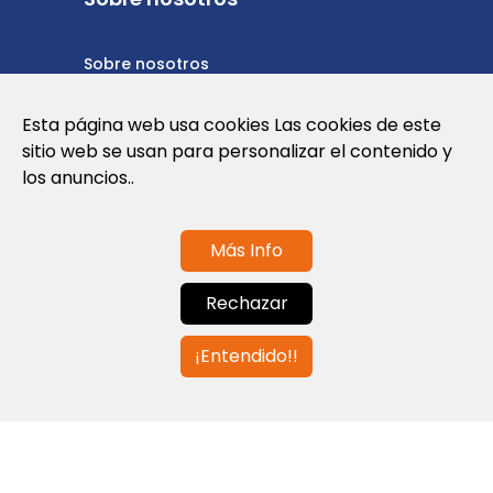
Sobre nosotros
Política de privacidad
Esta página web usa cookies Las cookies de este
sitio web se usan para personalizar el contenido y
Política de cookies
los anuncios..
Términos y condiciones de uso
Más Info
Contáctanos
Rechazar
info@globalagents.net
¡Entendido!!
Contáctanos
Noticias
Empleos