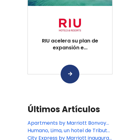
RIU acelera su plan de
expansión e...
Últimos Artículos
Apartments by Marriott Bonvoy
debuta en Argentina con su
Humano, Lima, un hotel de Tribute
apertura en Rosario
Portfolio, abre sus puertas en
City Express by Marriott inaugura