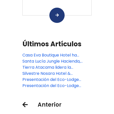
Últimos Artículos
Casa Eva Boutique Hotel ha
abierto sus puertas: donde el
Santa Lucía Jungle Hacienda,
bienestar se une a la magia del
Autograph Collection debuta en
Tierra Atacama lidera la
Valle Sagrado de los Incas.
las tierras altas del Pacífico de
experiencia de lujo en Chile tras
Silvestre Nosara Hotel &
Costa Rica
una reforma multimillonaria
Residences, debuta en Costa Rica
Presentación del Eco-Lodge
colombiano, Cannúa
Presentación del Eco-Lodge
colombiano, Cannúa
Anterior