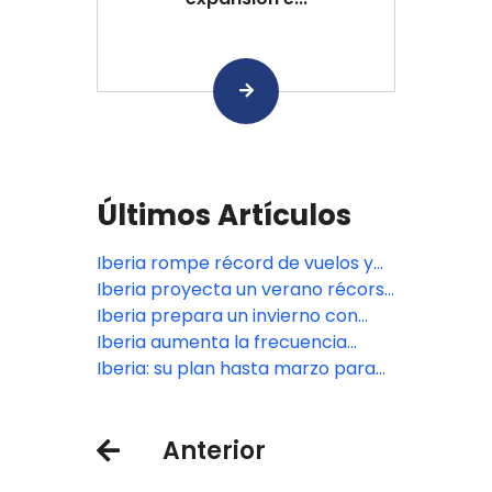
Últimos Artículos
Iberia rompe récord de vuelos y
amplía opciones de viaje para
Iberia proyecta un verano récors
colombianos
con +3millones de plazas en
Iberia prepara un invierno con
América Latina
nuevas rutas y más frecuencias
Iberia aumenta la frecuencia
en América Latina y Norteamérica
semanal a nueve capitales latinas
Iberia: su plan hasta marzo para
México, Colombia y Argentina
Anterior