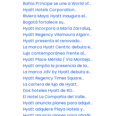
del Niágara
Nueva York
debuta en Portugal con la
Bahía Príncipe se une a World of
apertura de Masana Algarve
Hyatt: Ya puedes ganar puntos en
Hyatt Hotels Corporation
20 escapadas bañadas por el sol
expandirá su presencia all-
Riviera Maya: Hyatt inaugura el
inclusive en República Dominicana
primer Alila de Latinoamérica con
Bogotá fortalece su
182 habitaciones
posicionamiento como sede
Hyatt incorpora a María Zarraluqui
regional para congresos
para liderar el crecimiento de su
Hyatt Regency Vilamoura Algarve
corporativos
Inclusive Collection a nivel global
abre en la costa del Algarve
Hyatt presenta el renovado
Secrets Playa Mujeres Golf & Spa
La marca Hyatt Centric debuta en
Resort
Puerto Rico con el Hyatt Centric
Lujo contemporáneo frente al
San Juan Isla Verde
mar: Park Hyatt Cabo del Sol
Hyatt Place Mérida / Vía Montejo
celebra su gran inauguración en
Hyatt amplía la presencia de la
Yucatán, México
marca Secrets Resorts & Spas en
La marca JdV by Hyatt debuta en
Cancún con la apertura del
el Caribe con el Royal Beach Hotel
Hyatt Regency Times Square
Secrets Mirabel Cancún Resort &
Punta Cana
celebra su gran apertura tras una
La cartera de lujo de Hyatt
Spa
transformación multimillonaria
crecerá en Argentina con Casa
Dos hoteles Hyatt de RD
Duhau
premiados en los Corry Oakes
El Hotel La Compañía del Valle
Strategic Partner
abre sus puertas en el Valle de
Hyatt anuncia planes para adquirir
Antón de Panamá
Playa Hotels & Resorts N.V.,
Hyatt adquiere Playa Hotels y
mejorando la plataforma de todo
añade 8.600 cuartos
Hyatt anuncia planes para añadir