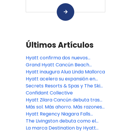
Últimos Artículos
Hyatt confirma dos nuevos
resorts de lujo en México para
Grand Hyatt Cancún Beach
este año
Resort abrirá sus puertas el 17 de
Hyatt inaugura Alua Linda Mallorca
noviembre de 2026
Hyatt acelera su expansión en
Europa con nuevos proyectos
Secrets Resorts & Spas y The Skin
hoteleros
Deep lanzan una colaboración
Confidant Collective
única en su tipo enfocada en la
Hyatt Zilara Cancún debuta tras
conexión significativa
una extensa remodelación
Más sol. Más ahorro. Más razones
para viajar este verano
Hyatt Regency Niagara Falls
Fallsview abre con vistas a la
The Livingston debuta como el
maravilla natural de las Cataratas
primer hotel de Hyatt en Brooklyn,
La marca Destination by Hyatt