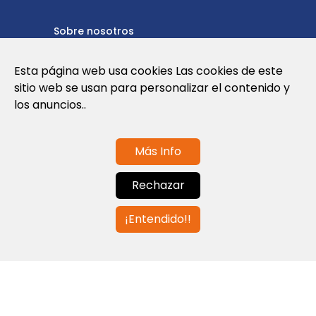
Sobre nosotros
Política de privacidad
Esta página web usa cookies Las cookies de este
sitio web se usan para personalizar el contenido y
Política de cookies
los anuncios..
Términos y condiciones de uso
Más Info
Contáctanos
Rechazar
info@globalagents.net
¡Entendido!!
Contáctanos
Noticias
Empleos