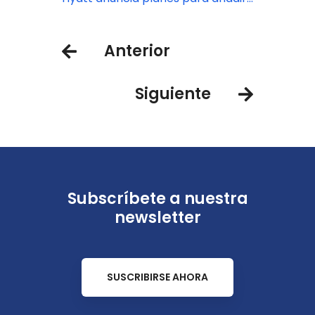
incluido de Hyatt
hoteles en nuevos mercados de
Europa, África y Oriente Medio
Anterior
Siguiente
Subscríbete a nuestra
newsletter
SUSCRIBIRSE AHORA