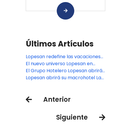
Últimos Artículos
Lopesan redefine las vacaciones
familiares en Punta Cana: donde el
El nuevo universo Lopesan en
lujo también se mide por las
Punta Cana: tres resorts, una
El Grupo Hotelero Lopesan abrirá
experiencias
misma visión del Caribe
tres nuevos resorts en Punta
Lopesan abrirá su macrohotel La
Cana en la primavera de 2026
Ceiba en Bávaro en marzo de
2026
Anterior
Siguiente