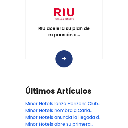
RIU acelera su plan de
expansión e...
Últimos Artículos
Minor Hotels lanza Horizons Club
by Minor DISCOVERY, un nuevo
Minor Hotels nombra a Carla
servicio de suscripción premium
Amado como directora para
Minor Hotels anuncia la llegada de
para viajar mejor y pagar menos
México y Caribe
Anantara a Argentina con un
Minor Hotels abre su primera