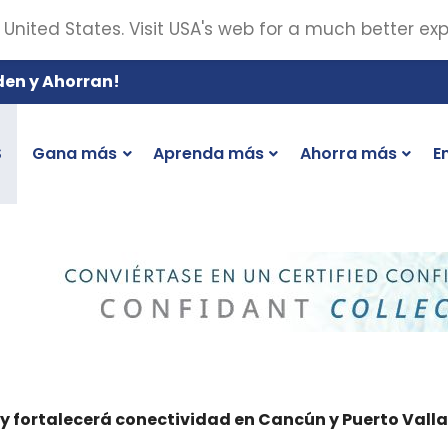
 United States. Visit USA's web for a much better ex
den y Ahorran!
S
Gana más
Aprenda más
Ahorra más
E
 y fortalecerá conectividad en Cancún y Puerto Valla