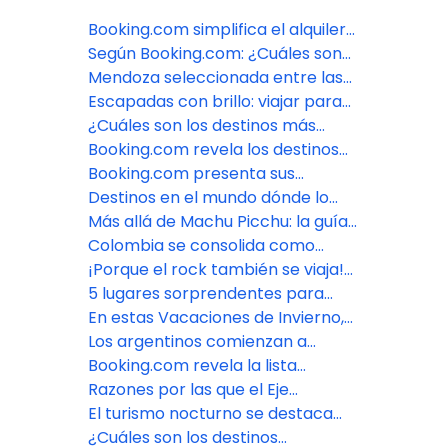
Booking.com simplifica el alquiler
de autos con su app en ChatGPT
Según Booking.com: ¿Cuáles son
los 9 destinos más hospitalarios de
Mendoza seleccionada entre las
Argentina?
cinco regiones vitivinícolas más
Escapadas con brillo: viajar para
destacadas del mundo
cuidar la piel, el cuerpo y la mente
¿Cuáles son los destinos más
acogedores del mundo en 2026?
Booking.com revela los destinos
que serán tendencia para una
Booking.com presenta sus
visita obligatoria en 2026
Predicciones de viaje 2026: la era
Destinos en el mundo dónde lo
de la individualidad
oscuro y lo gótico se vuelve
Más allá de Machu Picchu: la guía
fascinante
para descubrir la magia de Perú
Colombia se consolida como
con Booking.com
destino importante para
¡Porque el rock también se viaja!
avistamiento de aves
Booking.com recomienda
5 lugares sorprendentes para
capitales del género en América
bucear en manglares de América
En estas Vacaciones de Invierno,
Latina
Latina recomendados por
ciudad de Buenos Aires, Bariloche
Los argentinos comienzan a
Booking.com
y Mendoza son los destinos más
utilizar la Inteligencia Artificial en
Booking.com revela la lista
buscados
la planificación de sus viajes
completa de las ciudades más
Razones por las que el Eje
acogedoras de Colombia en los
Cafetero es considerado uno de
El turismo nocturno se destaca
Traveller Review Awards 2025
los destinos más acogedores del
entre las tendencias de viajes
¿Cuáles son los destinos