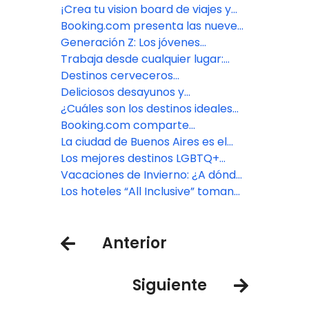
mundo
para el 2025
tendencia en Argentina para
¡Crea tu vision board de viajes y
2025?
haz realidad tus sueños en 2025!
Booking.com presenta las nueve
predicciones en viajes para 2025
Generación Z: Los jóvenes
latinoamericanos transforman el
Trabaja desde cualquier lugar:
turismo con presupuestos
Booking.com presenta cuatro
Destinos cerveceros
inteligentes
destinos ideales para nómadas
latinoamericanos, donde la
Deliciosos desayunos y
digitales
espuma es tan importante como
hospitalidad excepcional:
¿Cuáles son los destinos ideales
los lagos, el mar y las montañas
descubra los mejores
de Latinoamérica para vivir una
Booking.com comparte
alojamientos Bed & Breakfast en
estadía sustentable?
alternativas para pasar tiempo en
La ciudad de Buenos Aires es el
Colombia
París previo a la temporada
destino latinoamericano más
Los mejores destinos LGBTQ+
deportiva
buscado en julio por los viajeros
Friendly de Booking.com para
Vacaciones de Invierno: ¿A dónde
globales en Booking.com
2024
quieren viajar las familias
Los hoteles “All Inclusive” toman
argentinas?
fuerza entre los viajeros
colombianos para las próximas
Anterior
vacaciones
Siguiente