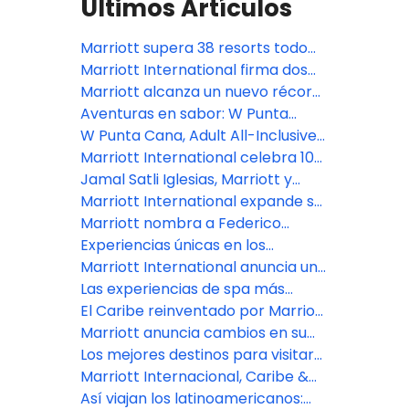
Últimos Artículos
Marriott supera 38 resorts todo
incluido en LATAM y suma más de
Marriott International firma dos
20 proyectos en construcción
acuerdos con Catalonia Hotels &
Marriott alcanza un nuevo récord:
Resorts para incorporar
más de 10,000 hoteles en el
Aventuras en sabor: W Punta
propiedades todo incluido en
mundo
Cana presenta un destino
W Punta Cana, Adult All-Inclusive
Jamaica y Tanzania
gastronómico todo incluido audaz
nombra a Alejandro Larrondo
Marriott International celebra 10
en el caribe
como Gerente General
mil propiedades en el mundo
Jamal Satli Iglesias, Marriott y
Aimbridge anuncian nuevo resort
Marriott International expande su
en Riviera Maya
portafolio de lujo en Perú con dos
Marriott nombra a Federico
conversiones emblemáticas
Greppi como nuevo presidente
Experiencias únicas en los
destinos más inspiradores de
Marriott International anuncia un
para la región CALA
América Latina, según Marriott
fuerte crecimiento y expansión
Las experiencias de spa más
International
estratégica en el Caribe y
exclusivas de Marriott
El Caribe reinventado por Marriott
América Latina en 2026
International en el Caribe y
International
Marriott anuncia cambios en su
Latinoamérica para recibir 2026
liderazgo en EEUU, Canadá y
Los mejores destinos para visitar
América Latina
en 2026
Marriott Internacional, Caribe &
Latinoamérica anuncia con orgullo
Así viajan los latinoamericanos: