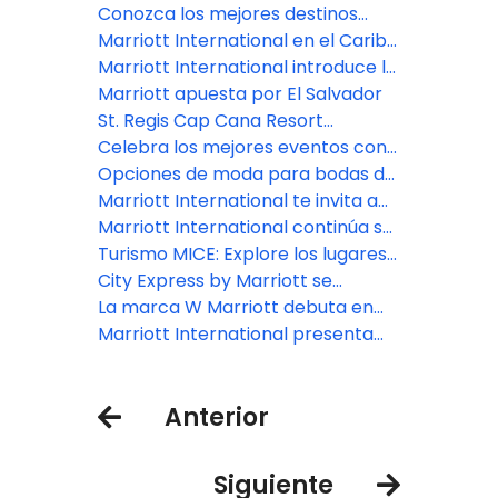
sus propiedades reconocidas en
Experiencias únicas y pasión por lo
Conozca los mejores destinos
la Guía Michelin Key Hotels 2025
digital
para turismo bleisure en
Marriott International en el Caribe
Latinoamérica
destaca el incomparable
Marriott International introduce la
atractivo de los viajes de verano
marca City Express en Brasil con 7
Marriott apuesta por El Salvador
en sus resorts de primera
hoteles
St. Regis Cap Cana Resort
categoría
inaugura una nueva era de lujo en
Celebra los mejores eventos con
la República Dominicana
Marriott International en el Caribe
Opciones de moda para bodas de
y Latinoamérica
destino en América Latina
Marriott International te invita a
descubrir tu próximo destino
Marriott International continúa su
según tu signo del zodiaco
sólido crecimiento en el Caribe y
Turismo MICE: Explore los lugares
América Latina con la firma de
más inspiradores de América
City Express by Marriott se
acuerdos anuales récord en 2024
Central y del Sur para su próximo
expande a nuevos países del
La marca W Marriott debuta en
evento
Caribe y América Latina
Brasil con la inauguración de W
Marriott International presenta
São Paulo
los destinos y experiencias que
debe incluir en su viaje a Colombia
Anterior
Siguiente