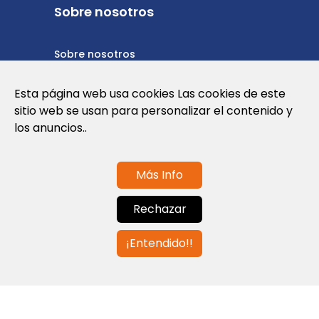
Sobre nosotros
Sobre nosotros
Política de privacidad
Esta página web usa cookies Las cookies de este
sitio web se usan para personalizar el contenido y
Política de cookies
los anuncios..
Términos y condiciones de uso
Más Info
Contáctanos
Rechazar
info@globalagents.net
¡Entendido!!
Contáctanos
Noticias
Empleos