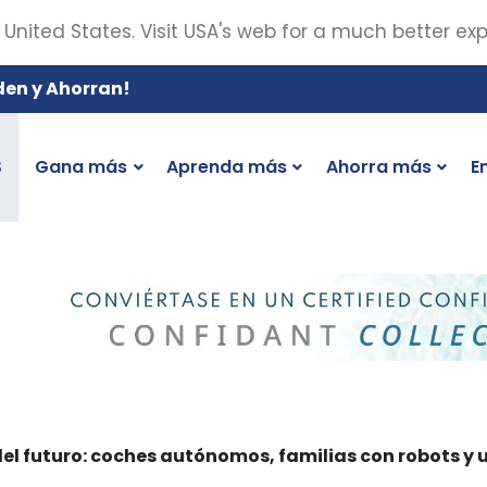
 United States. Visit USA's web for a much better ex
den y Ahorran!
S
Gana más
Aprenda más
Ahorra más
E
del futuro: coches autónomos, familias con robots y u