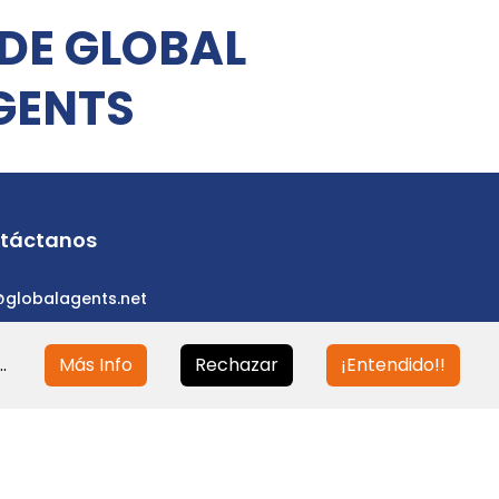
 DE GLOBAL
GENTS
táctanos
@globalagents.net
.
Más Info
Rechazar
¡Entendido!!