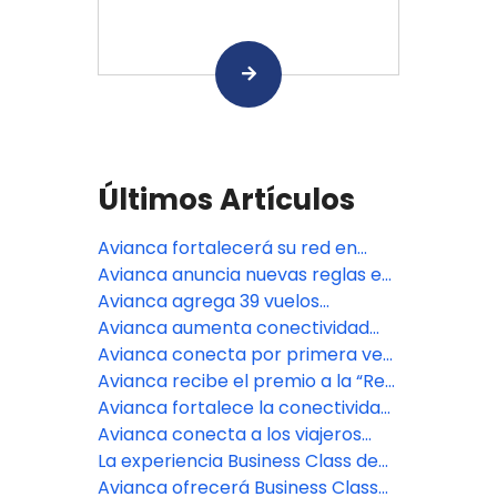
Últimos Artículos
Avianca fortalecerá su red en
Estados Unidos con nuevas
Avianca anuncia nuevas reglas en
frecuencias y vuelos
el equipaje de mano: de qué trata
Avianca agrega 39 vuelos
permanentes
y para quiénes aplica
semanales y reanuda populares
Avianca aumenta conectividad
rutas estacionales entre Estados
entre Colombia y Argentina con
Avianca conecta por primera vez
Unidos y Latinoamérica
más vuelos en la ruta Bogotá -
a Monterrey con Bogotá y más de
Avianca recibe el premio a la “Red
Córdoba
80 destinos en el mundo
Más Mejorada” en los Cranky
Avianca fortalece la conectividad
Network Awards 2025
entre Colombia y Argentina con
Avianca conecta a los viajeros
tres nuevas frecuencias a Ezeiza
peruanos con La Habana vía
La experiencia Business Class de
Bogotá
Avianca ya está disponible en más
Avianca ofrecerá Business Class