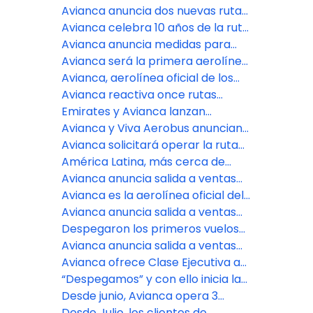
de 30 rutas de las Américas
en 34 rutas de las Américas
Avianca anuncia dos nuevas rutas
para conectar a Bogotá con
Avianca celebra 10 años de la ruta
Georgetown, Guyana, y a Medellín
directa Bogotá-Londres
Avianca anuncia medidas para
con Ciudad de Panamá
proteger a los pasajeros y la
Avianca será la primera aerolínea
conectividad del país
de Sudamérica en volar a Tulum
Avianca, aerolínea oficial de los
comités olímpicos de Colombia,
Avianca reactiva once rutas
Ecuador y El Salvador
estacionales desde los Estados
Emirates y Avianca lanzan
Unidos para conectar más con las
acuerdo de código compartido
Avianca y Viva Aerobus anuncian
Américas
recíproco a través de sus destinos
acuerdo interlínea con más de 50
Avianca solicitará operar la ruta
en Europa
destinos para volar en México y
directa entre Brasilia y Bogotá
América Latina, más cerca de
Colombia
desde octubre
Europa: ya está a la venta la
Avianca anuncia salida a ventas
nueva ruta directa Bogotá – París
de nuevas rutas para conectar a
Avianca es la aerolínea oficial del
de Avianca
Medellín con Buenos Aires,
Carnaval de Barranquilla
Avianca anuncia salida a ventas
Santiago y Lima
de nueva ruta para volar entre
Despegaron los primeros vuelos
Medellín y Aruba
de avianca para conectar a
Avianca anuncia salida a ventas
Bogotá con Cuzco en Perú y
de dos nuevas rutas para
Avianca ofrece Clase Ejecutiva a
Tegucigalpa en Honduras
conectar a Bogotá con
cuatro destinos en América
“Despegamos” y con ello inicia la
Tegucigalpa vía Palmerola y
conexión aérea entre las
Desde junio, Avianca opera 3
Cusco
provincias de Manabí y Galápagos
vuelos semanales para unir a
Desde Julio, los clientes de