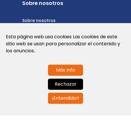
Sobre nosotros
Sobre nosotros
Política de privacidad
Esta página web usa cookies Las cookies de este
sitio web se usan para personalizar el contenido y
Política de cookies
los anuncios..
Términos y condiciones de uso
Más Info
Contáctanos
Rechazar
info@globalagents.net
¡Entendido!!
Contáctanos
Noticias
Empleos