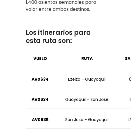
1,400 asientos semanales para
volar entre ambos destinos.
Los itinerarios para
esta ruta son:
VUELO
RUTA
SA
AV0634
Ezeiza - Guayaquil
6
AV0634
Guayaquil - San José
1
AV0635
San José - Guayaquil
1