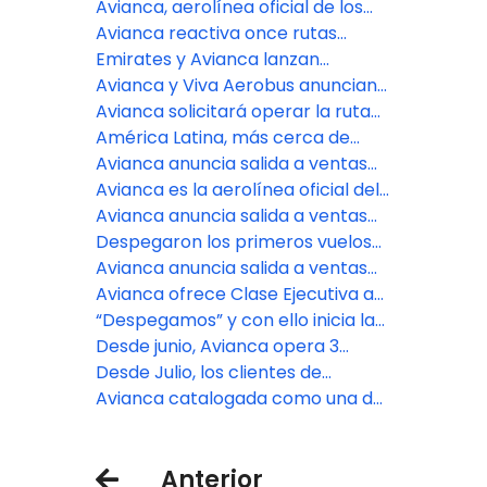
conectividad del país
Guayaquil y más frecuencias a San
Avianca, aerolínea oficial de los
José desde Buenos Aires
comités olímpicos de Colombia,
Avianca reactiva once rutas
Ecuador y El Salvador
estacionales desde los Estados
Emirates y Avianca lanzan
Unidos para conectar más con las
acuerdo de código compartido
Avianca y Viva Aerobus anuncian
Américas
recíproco a través de sus destinos
acuerdo interlínea con más de 50
Avianca solicitará operar la ruta
en Europa
destinos para volar en México y
directa entre Brasilia y Bogotá
América Latina, más cerca de
Colombia
desde octubre
Europa: ya está a la venta la
Avianca anuncia salida a ventas
nueva ruta directa Bogotá – París
de nuevas rutas para conectar a
Avianca es la aerolínea oficial del
de Avianca
Medellín con Buenos Aires,
Carnaval de Barranquilla
Avianca anuncia salida a ventas
Santiago y Lima
de nueva ruta para volar entre
Despegaron los primeros vuelos
Medellín y Aruba
de avianca para conectar a
Avianca anuncia salida a ventas
Bogotá con Cuzco en Perú y
de dos nuevas rutas para
Avianca ofrece Clase Ejecutiva a
Tegucigalpa en Honduras
conectar a Bogotá con
cuatro destinos en América
“Despegamos” y con ello inicia la
Tegucigalpa vía Palmerola y
conexión aérea entre las
Desde junio, Avianca opera 3
Cusco
provincias de Manabí y Galápagos
vuelos semanales para unir a
Desde Julio, los clientes de
Quito con Cancún
Avianca podrán volar sin escalas
Avianca catalogada como una de
entre Medellín y San Andrés
las mejores aerolíneas en
Latinoamérica por su gestión
Anterior
frente al cambio climático