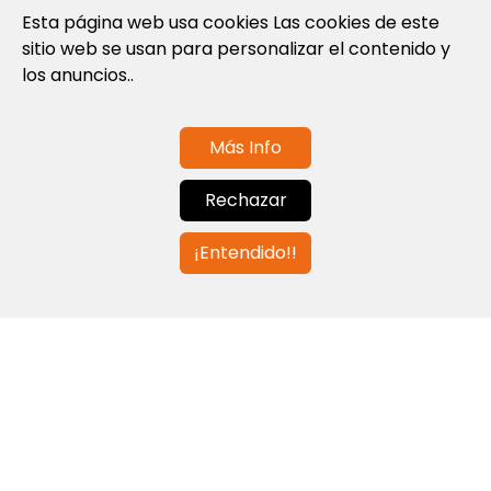
Política de privacidad
Esta página web usa cookies Las cookies de este
sitio web se usan para personalizar el contenido y
Política de cookies
los anuncios..
Términos y condiciones de uso
Más Info
Contáctanos
Rechazar
info@globalagents.net
¡Entendido!!
Contáctanos
Noticias
Empleos
Newsletters
© 2026 Developed with
ULANDU