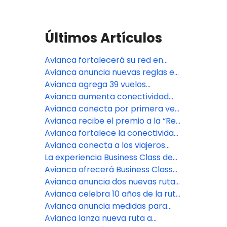
Últimos Artículos
Avianca fortalecerá su red en
Estados Unidos con nuevas
Avianca anuncia nuevas reglas en
frecuencias y vuelos
el equipaje de mano: de qué trata
Avianca agrega 39 vuelos
permanentes
y para quiénes aplica
semanales y reanuda populares
Avianca aumenta conectividad
rutas estacionales entre Estados
entre Colombia y Argentina con
Avianca conecta por primera vez
Unidos y Latinoamérica
más vuelos en la ruta Bogotá -
a Monterrey con Bogotá y más de
Avianca recibe el premio a la “Red
Córdoba
80 destinos en el mundo
Más Mejorada” en los Cranky
Avianca fortalece la conectividad
Network Awards 2025
entre Colombia y Argentina con
Avianca conecta a los viajeros
tres nuevas frecuencias a Ezeiza
peruanos con La Habana vía
La experiencia Business Class de
Bogotá
Avianca ya está disponible en más
Avianca ofrecerá Business Class
de 30 rutas de las Américas
en 34 rutas de las Américas
Avianca anuncia dos nuevas rutas
para conectar a Bogotá con
Avianca celebra 10 años de la ruta
Georgetown, Guyana, y a Medellín
directa Bogotá-Londres
Avianca anuncia medidas para
con Ciudad de Panamá
proteger a los pasajeros y la
Avianca lanza nueva ruta a