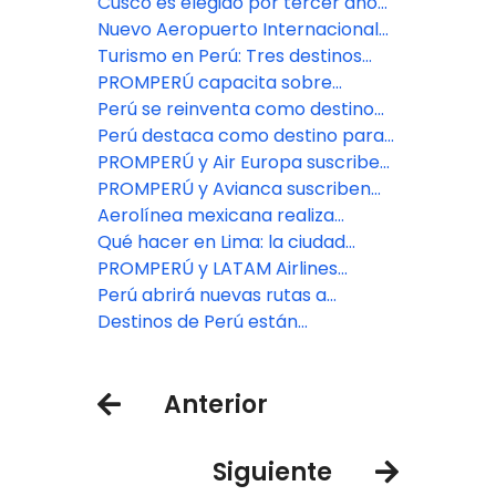
promover al Perú como destino
Condé Nast Traveller’s Reader’s
Cusco es elegido por tercer año
turístico en el exterior
Choice Awards 2025
consecutivo como la mejor ciudad
Nuevo Aeropuerto Internacional
de Centro y Sudamérica según
Jorge Chávez impulsará el
Turismo en Perú: Tres destinos
Travel + Leisure
turismo en el Perú
imperdibles de compras, cultura y
PROMPERÚ capacita sobre
gastronomía
tendencias y oportunidades del
Perú se reinventa como destino
turismo de romance en Perú
estratégico para los viajeros
Perú destaca como destino para
viajes de naturaleza y deportes de
PROMPERÚ y Air Europa suscriben
aventura
alianza estratégica para
PROMPERÚ y Avianca suscriben
promover el destino Perú en
alianza estratégica para
Aerolínea mexicana realiza
España
promover a Perú como destino en
alianza con PROMPERÚ para
Qué hacer en Lima: la ciudad
el exterior
promover la llegada de turistas
milenaria de mil adjetivos
PROMPERÚ y LATAM Airlines
mexicanos
firman alianza estratégica para
Perú abrirá nuevas rutas a
promover más viajes a Perú
Argentina, Brasil y El Salvador
Destinos de Perú están
preparados para Semana Santa
Anterior
Siguiente