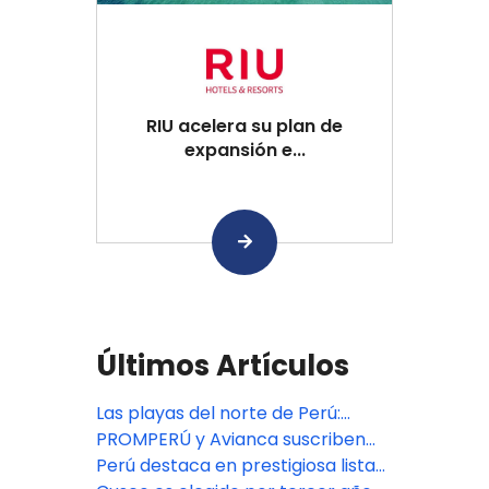
RIU acelera su plan de
expansión e...
Últimos Artículos
Las playas del norte de Perú:
verano sin prisas y viajes para
PROMPERÚ y Avianca suscriben
compartir
alianza estratégica para
Perú destaca en prestigiosa lista