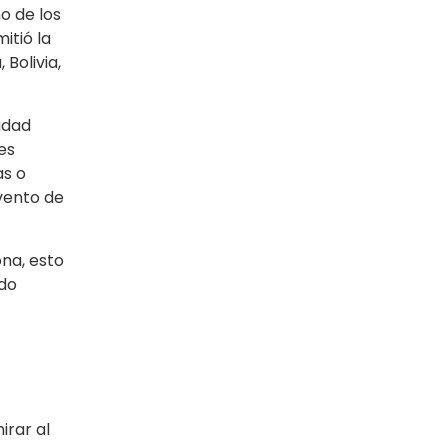
o de los
itió la
Bolivia,
udad
es
as o
vento de
na, esto
ado
irar al