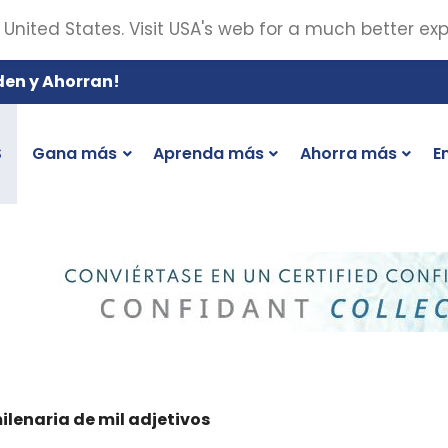
 United States. Visit USA's web for a much better ex
den y Ahorran!
S
Gana más
Aprenda más
Ahorra más
E
ilenaria de mil adjetivos