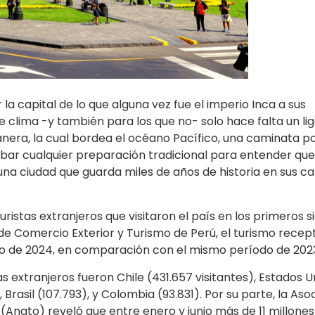
ir la capital de lo que alguna vez fue el imperio Inca a sus
te clima -y también para los que no- solo hace falta un li
nera, la cual bordea el océano Pacífico, una caminata po
obar cualquier preparación tradicional para entender que
a ciudad que guarda miles de años de historia en sus cal
ristas extranjeros que visitaron el país en los primeros s
de Comercio Exterior y Turismo de Perú, el turismo recep
ulio de 2024, en comparación con el mismo período de 202
s extranjeros fueron Chile (431.657 visitantes), Estados U
, Brasil (107.793), y Colombia (93.831). Por su parte, la Aso
Anato) reveló que entre enero y junio más de 11 millones