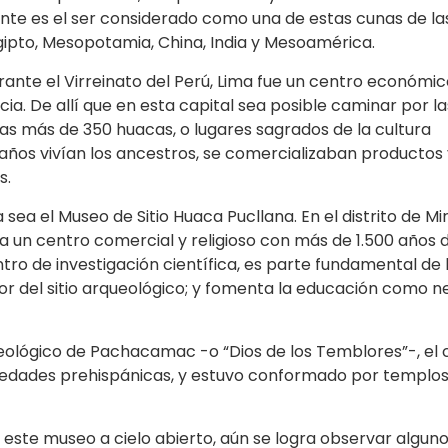
tante es el ser considerado como una de estas cunas de la
 Egipto, Mesopotamia, China, India y Mesoamérica.
rante el Virreinato del Perú, Lima fue un centro económic
ncia. De allí que en esta capital sea posible caminar por la
las más de 350 huacas, o lugares sagrados de la cultura
ños vivían los ancestros, se comercializaban productos 
s.
a sea el Museo de Sitio Huaca Pucllana. En el distrito de Mi
 un centro comercial y religioso con más de 1.500 años 
ro de investigación científica, es parte fundamental de 
or del sitio arqueológico; y fomenta la educación como n
ueológico de Pachacamac -o “Dios de los Temblores”-, el 
iedades prehispánicas, y estuvo conformado por templos,
ste museo a cielo abierto, aún se logra observar algun