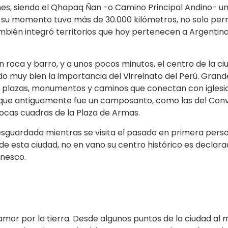
nes, siendo el Qhapaq Ñan -o Camino Principal Andino- un
su momento tuvo más de 30.000 kilómetros, no solo perm
mbién integró territorios que hoy pertenecen a Argentina, 
 roca y barro, y a unos pocos minutos, el centro de la ci
ndo muy bien la importancia del Virreinato del Perú. Grand
s plazas, monumentos y caminos que conectan con iglesi
o que antiguamente fue un camposanto, como las del Con
pocas cuadras de la Plaza de Armas.
esguardada mientras se visita el pasado en primera perso
 de esta ciudad, no en vano su centro histórico es declar
Unesco.
mor por la tierra. Desde algunos puntos de la ciudad al m