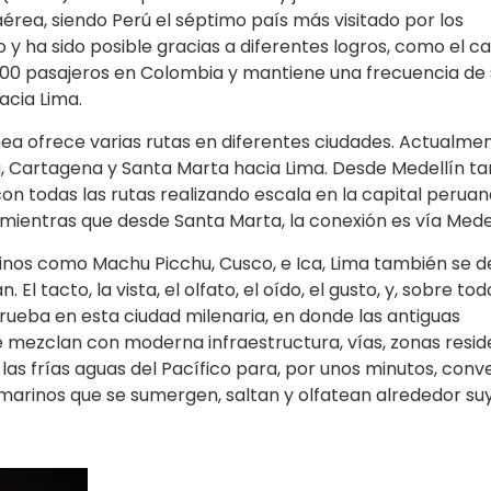
 aérea, siendo Perú el séptimo país más visitado por los
y ha sido posible gracias a diferentes logros, como el c
00 pasajeros en Colombia y mantiene una frecuencia de 
acia Lima.
nea ofrece varias rutas en diferentes ciudades. Actualme
a, Cartagena y Santa Marta hacia Lima. Desde Medellín t
n todas las rutas realizando escala en la capital peruan
mientras que desde Santa Marta, la conexión es vía Medel
tinos como Machu Picchu, Cusco, e Ica, Lima también se 
El tacto, la vista, el olfato, el oído, el gusto, y, sobre todo
ueba en esta ciudad milenaria, en donde las antiguas
e mezclan con moderna infraestructura, vías, zonas resid
as frías aguas del Pacífico para, por unos minutos, conve
marinos que se sumergen, saltan y olfatean alrededor suy