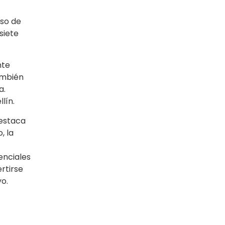
aso de
siete
nte
ambién
a.
lín.
destaca
, la
enciales
rtirse
o.