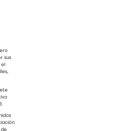
gero
r sus
 el
les,
iete
tivo
3.
nidos
ciación
 de