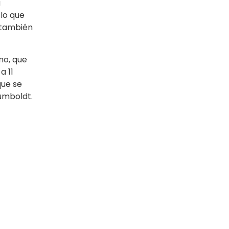
a
 lo que
 también
no, que
a 11
que se
umboldt.