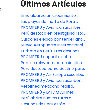
Últimos Artículos
o
Lima alcanza un crecimiento
histórico y se consolida entre los
Las playas del norte de Perú:
principales destinos MICE de
verano sin prisas y viajes para
PROMPERÚ y Avianca suscriben
América
compartir
alianza estratégica para
Perú destaca en prestigiosa lista
promover al Perú como destino
Condé Nast Traveller’s Reader’s
Cusco es elegido por tercer año
turístico en el exterior
Choice Awards 2025
consecutivo como la mejor
Nuevo Aeropuerto Internacional
ciudad de Centro y Sudamérica
Jorge Chávez impulsará el
Turismo en Perú: Tres destinos
según Travel + Leisure
turismo en el Perú
imperdibles de compras, cultura
PROMPERÚ capacita sobre
y gastronomía
tendencias y oportunidades del
Perú se reinventa como destino
turismo de romance en Perú
estratégico para los viajeros
Perú destaca como destino para
viajes de naturaleza y deportes
PROMPERÚ y Air Europa suscriben
de aventura
alianza estratégica para
PROMPERÚ y Avianca suscriben
promover el destino Perú en
alianza estratégica para
Aerolínea mexicana realiza
España
promover a Perú como destino
alianza con PROMPERÚ para
PROMPERÚ y LATAM Airlines
en el exterior
promover la llegada de turistas
firman alianza estratégica para
Perú abrirá nuevas rutas a
mexicanos
promover más viajes a Perú
Argentina, Brasil y El Salvador
Destinos de Perú están
preparados para Semana Santa