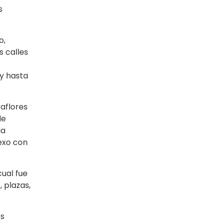
s
o,
s calles
y hasta
raflores
de
la
exo con
cual fue
 plazas,
os