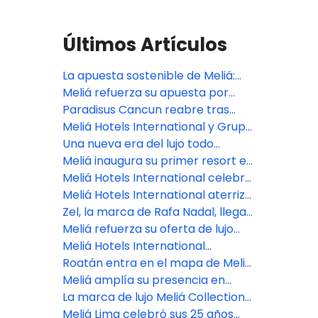
Últimos Artículos
La apuesta sostenible de Meliá:
Logros globales y un modelo de
Meliá refuerza su apuesta por
transición energética desde
Argentina con dos nuevos hoteles
Paradisus Cancun reabre tras
Cusco
en Mendoza, uno de los destinos
renovación de $50 millones
Meliá Hotels International y Grupo
más fascinantes de Sudamérica
Puntacana se unen para el
Una nueva era del lujo todo
desarrollo del Paradisus Miches, el
incluido llega a Bali con la
Meliá inaugura su primer resort en
próximo resort de lujo todo
apertura de Paradisus by Meliá
Maldivas
Meliá Hotels International celebra
incluido de República Dominicana
en FITUR su 70º aniversario,
Meliá Hotels International aterriza
anticipando una nueva etapa de
en el paraíso: Maldivas recibe a
Zel, la marca de Rafa Nadal, llega
crecimiento sólido y sostenido a
Meliá Whale Lagoon
a Cozumel de la mano de Meliá
Meliá refuerza su oferta de lujo
nivel nacional e internacional
con nuevas aperturas en 2026
Meliá Hotels International
desembarca en Cusco con su
Roatán entra en el mapa de Meliá
primer hotel en la capital histórica
como nuevo destino de ensueño
Meliá amplía su presencia en
del Imperio Inca
en el caribe hondureño
Argentina con un nuevo hotel en
La marca de lujo Meliá Collection
Salta
debutará en Perú con un nuevo
Meliá Lima celebró sus 25 años