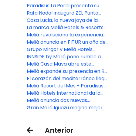
hotel boutique en el centro
reconociendo a su mayor tesoro:
Paradisus La Perla presenta su
histórico de Lima
su gente
exclusivo concepto FACE SPAce
Rafa Nadal inaugura ZEL Punta
Cana
Casa Lucia, la nueva joya de la
marca The Meliá Collection que
La marca Meliá Hotels & Resorts
unirá arte y hospitalidad en
llegará a Venecia en 2025
Meliá revoluciona la experiencia
Buenos Aires
integral del cliente con su nueva
Meliá anuncia en FITUR un año de
app
intensa expansión geográfica y
Grupo Mirgor y Meliá Hotels
consolidación de su apuesta por
International desarrollarán un
INNSiDE by Meliá pone rumbo a
los segmentos Premium y de Lujo
hotel de lujo en Ushuaia
Argentina y consolida su
Meliá Casa Maya abre este
expansión en América Latina
diciembre 2024
Meliá expande su presencia en RD
con INNSiDE by Meliá
El corazón del mediterráneo llega
al Caribe: ZEL Punta Cana abre sus
Meliá Resort del Mes - Paradisus
puertas
Playa del Carmen
Meliá Hotels International da la
bienvenida a los miembros
Meliá anuncia dos nuevas
peludos de la familia con un
aperturas en Buenos Aires,
Gran Meliá Iguazú elegido mejor
programa pet friendly mejorado
impulsando su expansión en
hotel de Argentina
Argentina
Anterior