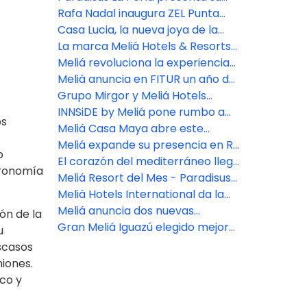
histórico de Lima
su gente
exclusivo concepto FACE SPAce
Rafa Nadal inaugura ZEL Punta
Cana
Casa Lucia, la nueva joya de la
marca The Meliá Collection que
La marca Meliá Hotels & Resorts
unirá arte y hospitalidad en
llegará a Venecia en 2025
Meliá revoluciona la experiencia
Buenos Aires
integral del cliente con su nueva
Meliá anuncia en FITUR un año de
app
intensa expansión geográfica y
Grupo Mirgor y Meliá Hotels
consolidación de su apuesta por
International desarrollarán un
INNSiDE by Meliá pone rumbo a
os
los segmentos Premium y de Lujo
hotel de lujo en Ushuaia
Argentina y consolida su
Meliá Casa Maya abre este
expansión en América Latina
diciembre 2024
Meliá expande su presencia en RD
o
con INNSiDE by Meliá
El corazón del mediterráneo llega
tronomía
al Caribe: ZEL Punta Cana abre
Meliá Resort del Mes - Paradisus
sus puertas
Playa del Carmen
Meliá Hotels International da la
bienvenida a los miembros
Meliá anuncia dos nuevas
ón de la
peludos de la familia con un
aperturas en Buenos Aires,
Gran Meliá Iguazú elegido mejor
u
programa pet friendly mejorado
impulsando su expansión en
hotel de Argentina
escasos
Argentina
iones.
co y