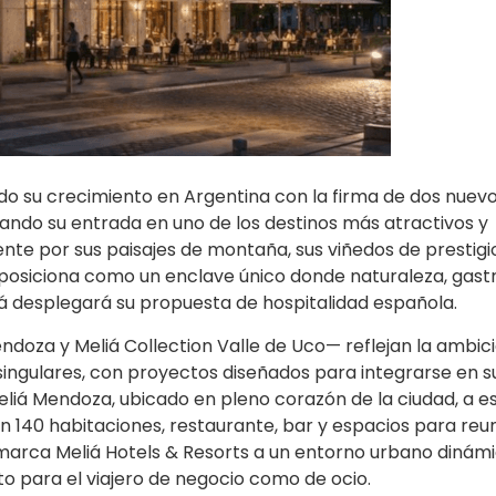
ndo su crecimiento en Argentina con la firma de dos nuev
ndo su entrada en uno de los destinos más atractivos y
te por sus paisajes de montaña, sus viñedos de prestigi
se posiciona como un enclave único donde naturaleza, gas
á desplegará su propuesta de hospitalidad española.
doza y Meliá Collection Valle de Uco— reflejan la ambici
ingulares, con proyectos diseñados para integrarse en s
 Meliá Mendoza, ubicado en pleno corazón de la ciudad, a 
 140 habitaciones, restaurante, bar y espacios para reun
marca Meliá Hotels & Resorts a un entorno urbano dinámi
o para el viajero de negocio como de ocio.