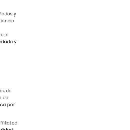
iñedos y
riencia
otel
uidada y
s, de
o de
ica por
filiated
alidad