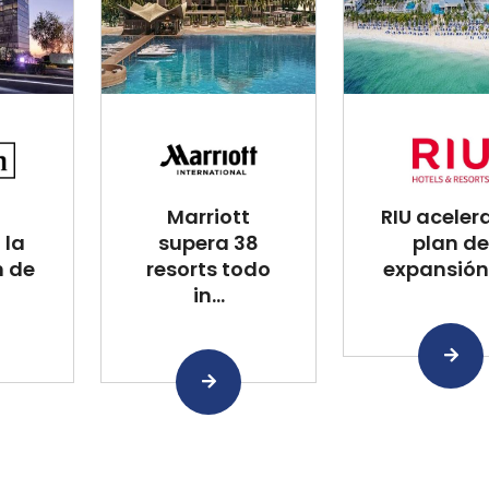
Marriott
RIU aceler
 la
supera 38
plan de
n de
resorts todo
expansión 
in...