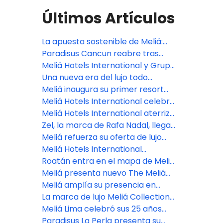
Últimos Artículos
La apuesta sostenible de Meliá:
Logros globales y un modelo de
Paradisus Cancun reabre tras
transición energética desde
renovación de $50 millones
Meliá Hotels International y Grupo
Cusco
Puntacana se unen para el
Una nueva era del lujo todo
desarrollo del Paradisus Miches, el
incluido llega a Bali con la
Meliá inaugura su primer resort
próximo resort de lujo todo
apertura de Paradisus by Meliá
en Maldivas
Meliá Hotels International celebra
incluido de República Dominicana
en FITUR su 70º aniversario,
Meliá Hotels International aterriza
anticipando una nueva etapa de
en el paraíso: Maldivas recibe a
Zel, la marca de Rafa Nadal, llega
crecimiento sólido y sostenido a
Meliá Whale Lagoon
a Cozumel de la mano de Meliá
Meliá refuerza su oferta de lujo
nivel nacional e internacional
con nuevas aperturas en 2026
Meliá Hotels International
desembarca en Cusco con su
Roatán entra en el mapa de Meliá
primer hotel en la capital
como nuevo destino de ensueño
Meliá presenta nuevo The Meliá
histórica del Imperio Inca
en el caribe hondureño
Collection en la Patagonia
Meliá amplía su presencia en
Argentina.
Argentina con un nuevo hotel en
La marca de lujo Meliá Collection
Salta
debutará en Perú con un nuevo
Meliá Lima celebró sus 25 años
hotel boutique en el centro
reconociendo a su mayor tesoro:
Paradisus La Perla presenta su