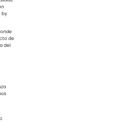
en
d by
 donde
ecto de
a del
nza
nos
o