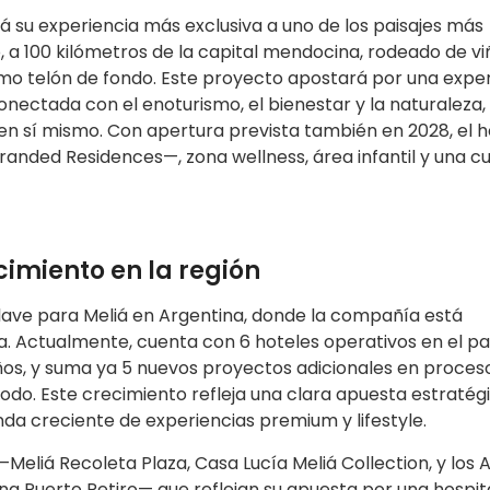
rá su experiencia más exclusiva a uno de los paisajes más
, a 100 kilómetros de la capital mendocina, rodeado de v
mo telón de fondo. Este proyecto apostará por una expe
nectada con el enoturismo, el bienestar y la naturaleza,
n sí mismo. Con apertura prevista también en 2028, el h
Branded Residences—, zona wellness, área infantil y una c
cimiento en la región
ave para Meliá en Argentina, donde la compañía está
. Actualmente, cuenta con 6 hoteles operativos en el paí
años, y suma ya 5 nuevos proyectos adicionales en proces
odo. Este crecimiento refleja una clara apuesta estratég
a creciente de experiencias premium y lifestyle.
Meliá Recoleta Plaza, Casa Lucía Meliá Collection, y los Af
 Puerto Retiro— que reflejan su apuesta por una hospit