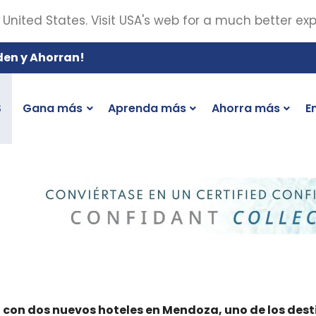
 United States. Visit USA's web for a much better ex
den y Ahorran!
S
Gana más
Aprenda más
Ahorra más
E
a con dos nuevos hoteles en Mendoza, uno de los de