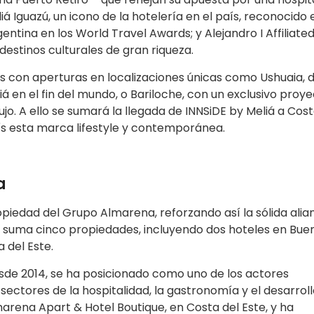
iá Iguazú, un icono de la hotelería en el país, reconocido 
ntina en los World Travel Awards; y Alejandro I Affiliate
 destinos culturales de gran riqueza.
s con aperturas en localizaciones únicas como Ushuaia,
 en el fin del mundo, o Bariloche, con un exclusivo proy
jo. A ello se sumará la llegada de INNSiDE by Meliá a Cost
aís esta marca lifestyle y contemporánea.
a
piedad del Grupo Almarena, reforzando así la sólida alia
 suma cinco propiedades, incluyendo dos hoteles en Bue
 del Este.
de 2014, se ha posicionado como uno de los actores
ctores de la hospitalidad, la gastronomía y el desarroll
arena Apart & Hotel Boutique, en Costa del Este, y ha