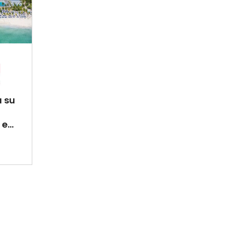
a su
e...