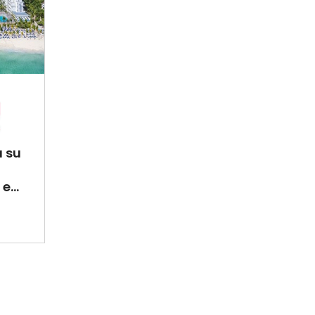
a su
e...