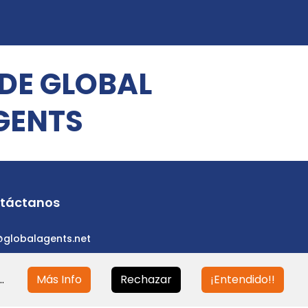
 DE GLOBAL
GENTS
táctanos
@globalagents.net
.
Más Info
Rechazar
¡Entendido!!