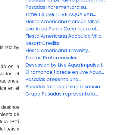
Collection
de reservas para asesores de
Posadas incrementará su
viajes
inventario de habitaciones en un
Time To Live | LIVE AQUA SAN
7% este año
MIGUEL DE ALLENDE
Fiesta Americana Cancún Villas
presenta dos nuevas categorías
Live Aqua Punta Cana lidera el
de Villas Premium en Punta
bienestar en República
Fiesta Americana Acapulco Villas:
Cancún
Dominicana
Nuevos espacios para vivir
Resort Credits
e Izla by
experiencias inolvidables
Fiesta Americana Travelty
presenta nuevas marcas y
Tarifas Preferenciales
destinos.
Devossion by Live Aqua impulsa la
ada en la
expansión de Posadas
El romance florece en Live Aqua
vados, el
San Miguel de Allende
Posadas presenta una
raciones,
experiencia de bienestar en
Posadas fortalece su presencia
ica en el
Zamna Festival 2026
en el sureste con la apertura del
Grupo Posadas representa lo
nuevo Fiesta Inn Express Cancún
mejor en hospitalidad
 destinos
Cumbres
miento de
ura está
el país y