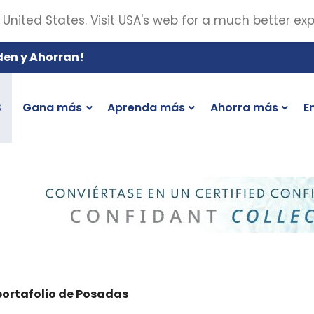
 United States. Visit USA's web for a much better ex
den y Ahorran!
S
Gana más
Aprenda más
Ahorra más
E
portafolio de Posadas