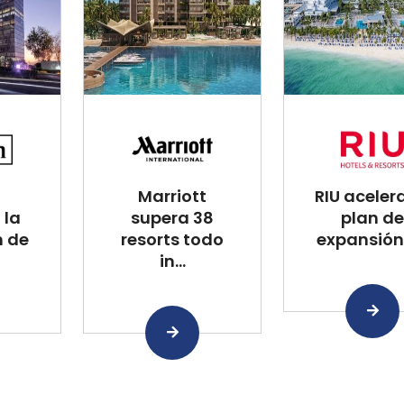
Marriott
RIU aceler
 la
supera 38
plan de
n de
resorts todo
expansión 
in...