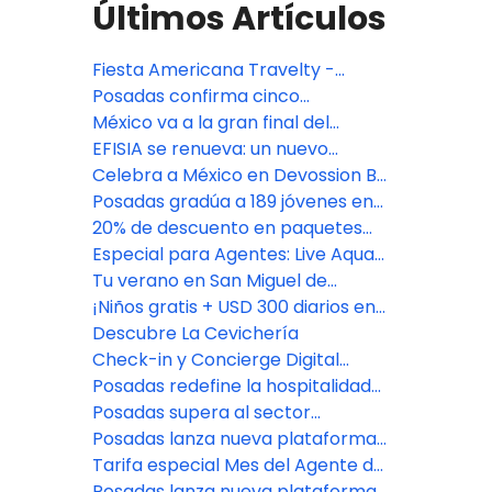
Últimos Artículos
Fiesta Americana Travelty -
Oferta especial TA DEAL
Posadas confirma cinco
aperturas premium en México:
México va a la gran final del
Isla Mujeres, Riviera Maya y CDMX
Bocuse d'Or 2027, con jurado de
EFISIA se renueva: un nuevo
Fiesta Americana Travelty
refugio mediterráneo en Fiesta
Celebra a México en Devossion By
Americana Riviera Nayarit
Live Aqua
Posadas gradúa a 189 jóvenes en
su programa de
20% de descuento en paquetes
empoderamiento educativo
vacacionales con Fiesta
Especial para Agentes: Live Aqua
Americana Travelty Collection
San Miguel de Allende
Tu verano en San Miguel de
Allende comienza aquí
¡Niños gratis + USD 300 diarios en
Resort Credit en Grand Fiesta
Descubre La Cevichería
Americana Los Cabos!
Check-in y Concierge Digital
impulsado por Agentforce
Posadas redefine la hospitalidad
con el lanzamiento de Fiesta
Posadas supera al sector
Americana Travelty Exclusive
hotelero en experiencia del
Posadas lanza nueva plataforma
Experiences
cliente
de reservas para asesores de
Tarifa especial Mes del Agente de
viajes
Viajes: Fiesta Americana Travelty
Posadas lanza nueva plataforma