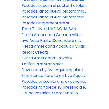
con el lanzamiento de Fiesta
Posadas supera al sector hotelero
Americana Travelty Exclusive
en experiencia del cliente
Posadas lanza nueva plataforma
Experiences
de reservas para asesores de
Posadas lanza nueva plataforma
viajes
de reservas para asesores de
Posadas incrementará su
viajes
inventario de habitaciones en un
Time To Live | LIVE AQUA SAN
7% este año
MIGUEL DE ALLENDE
Fiesta Americana Cancún Villas
presenta dos nuevas categorías
Live Aqua Punta Cana lidera el
de Villas Premium en Punta
bienestar en República
Fiesta Americana Acapulco Villas:
Cancún
Dominicana
Nuevos espacios para vivir
Resort Credits
experiencias inolvidables
Fiesta Americana Travelty
presenta nuevas marcas y
Tarifas Preferenciales
destinos.
Devossion by Live Aqua impulsa la
expansión de Posadas
El romance florece en Live Aqua
San Miguel de Allende
Posadas presenta una experiencia
de bienestar en Zamna Festival
Posadas fortalece su presencia en
2026
el sureste con la apertura del
Grupo Posadas representa lo
nuevo Fiesta Inn Express Cancún
mejor en hospitalidad
Cumbres