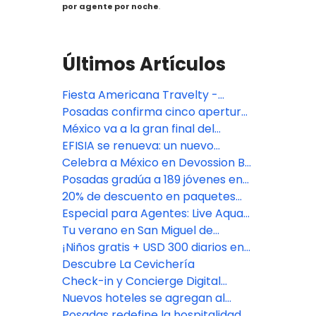
por agente por noche
.
Últimos Artículos
Fiesta Americana Travelty -
Oferta especial TA DEAL
Posadas confirma cinco aperturas
premium en México: Isla Mujeres,
México va a la gran final del
Riviera Maya y CDMX
Bocuse d'Or 2027, con jurado de
EFISIA se renueva: un nuevo
Fiesta Americana Travelty
refugio mediterráneo en Fiesta
Celebra a México en Devossion By
Americana Riviera Nayarit
Live Aqua
Posadas gradúa a 189 jóvenes en
su programa de empoderamiento
20% de descuento en paquetes
educativo
vacacionales con Fiesta
Especial para Agentes: Live Aqua
Americana Travelty Collection
San Miguel de Allende
Tu verano en San Miguel de
Allende comienza aquí
¡Niños gratis + USD 300 diarios en
Resort Credit en Grand Fiesta
Descubre La Cevichería
Americana Los Cabos!
Check-in y Concierge Digital
impulsado por Agentforce
Nuevos hoteles se agregan al
portafolio de Posadas
Posadas redefine la hospitalidad