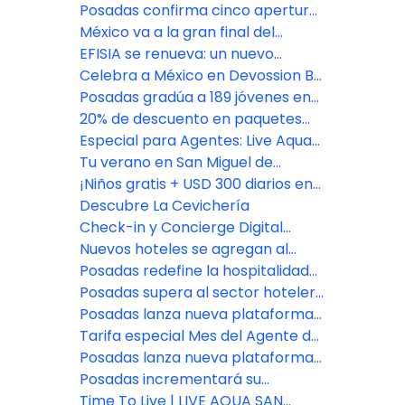
Posadas confirma cinco aperturas
premium en México: Isla Mujeres,
México va a la gran final del
Riviera Maya y CDMX
Bocuse d'Or 2027, con jurado de
EFISIA se renueva: un nuevo
Fiesta Americana Travelty
refugio mediterráneo en Fiesta
Celebra a México en Devossion By
Americana Riviera Nayarit
Live Aqua
Posadas gradúa a 189 jóvenes en
su programa de empoderamiento
20% de descuento en paquetes
educativo
vacacionales con Fiesta
Especial para Agentes: Live Aqua
Americana Travelty Collection
San Miguel de Allende
Tu verano en San Miguel de
Allende comienza aquí
¡Niños gratis + USD 300 diarios en
Resort Credit en Grand Fiesta
Descubre La Cevichería
Americana Los Cabos!
Check-in y Concierge Digital
impulsado por Agentforce
Nuevos hoteles se agregan al
portafolio de Posadas
Posadas redefine la hospitalidad
con el lanzamiento de Fiesta
Posadas supera al sector hotelero
Americana Travelty Exclusive
en experiencia del cliente
Posadas lanza nueva plataforma
Experiences
de reservas para asesores de
Tarifa especial Mes del Agente de
viajes
Viajes: Fiesta Americana Travelty
Posadas lanza nueva plataforma
Collection
de reservas para asesores de
Posadas incrementará su
viajes
inventario de habitaciones en un
Time To Live | LIVE AQUA SAN