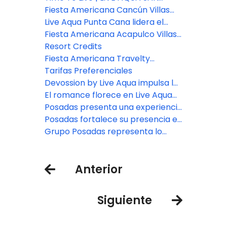
7% este año
MIGUEL DE ALLENDE
Fiesta Americana Cancún Villas
presenta dos nuevas categorías
Live Aqua Punta Cana lidera el
de Villas Premium en Punta
bienestar en República
Fiesta Americana Acapulco Villas:
Cancún
Dominicana
Nuevos espacios para vivir
Resort Credits
experiencias inolvidables
Fiesta Americana Travelty
presenta nuevas marcas y
Tarifas Preferenciales
destinos.
Devossion by Live Aqua impulsa la
expansión de Posadas
El romance florece en Live Aqua
San Miguel de Allende
Posadas presenta una experiencia
de bienestar en Zamna Festival
Posadas fortalece su presencia en
2026
el sureste con la apertura del
Grupo Posadas representa lo
nuevo Fiesta Inn Express Cancún
mejor en hospitalidad
Cumbres
Anterior
Siguiente