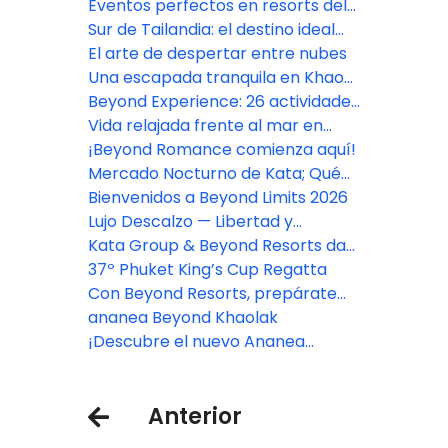
una estancia en un resort en el sur
Eventos perfectos en resorts del
de Tailandia
sur de Tailandia
Sur de Tailandia: el destino ideal
para todo tipo de viajero
El arte de despertar entre nubes
Una escapada tranquila en Khao
Lak, Phang Nga
Beyond Experience: 26 actividades
para transformar tu "escapada"
Vida relajada frente al mar en
en un "viaje" inolvidable
Beyond Kata
¡Beyond Romance comienza aquí!
Mercado Nocturno de Kata; Qué
comer, comprar y ver en el
Bienvenidos a Beyond Limits 2026
mercado más vibrante de Phuket
Lujo Descalzo — Libertad y
Elegancia a la Orilla del Mar
Kata Group & Beyond Resorts dan
la bienvenida a la 37.ª Regata
37º Phuket King’s Cup Regatta
Phuket King’s Cup por todo lo alto
Con Beyond Resorts, prepárate
para Tailandia: un viaje donde los
ananea Beyond Khaolak
sabores serán tu guía.
¡Descubre el nuevo Ananea
Beyond Khaolak!
Anterior