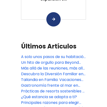
Últimos Artículos
A solo unos pasos de su habitación
al mar
Un hito de orgullo para Beyond
Skywalk Nangshi
Más allá de las reuniones, más allá
de las expectativas
Descubra la Diversión Familiar en
Pamookkoo Resort Phuket
Tailandia en Familia: Vacaciones
de Verano Inolvidables
Gastronomía frente al mar en
Beyond Karon Phuket
Prácticas de resorts sostenibles y
ecológicos en el sur de Tailandia
¿Qué estancia se adapta a ti?
Principales razones para elegir