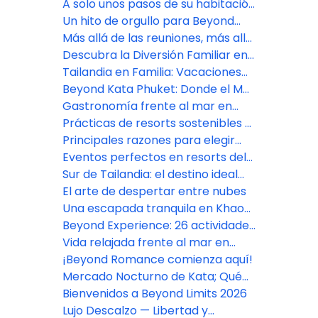
A solo unos pasos de su habitación
al mar
Un hito de orgullo para Beyond
Skywalk Nangshi
Más allá de las reuniones, más allá
de las expectativas
Descubra la Diversión Familiar en
Pamookkoo Resort Phuket
Tailandia en Familia: Vacaciones
de Verano Inolvidables
Beyond Kata Phuket: Donde el Mar
es Parte de la Experiencia
Gastronomía frente al mar en
Beyond Karon Phuket
Prácticas de resorts sostenibles y
ecológicos en el sur de Tailandia
Principales razones para elegir
una estancia en un resort en el sur
Eventos perfectos en resorts del
de Tailandia
sur de Tailandia
Sur de Tailandia: el destino ideal
para todo tipo de viajero
El arte de despertar entre nubes
Una escapada tranquila en Khao
Lak, Phang Nga
Beyond Experience: 26 actividades
para transformar tu "escapada"
Vida relajada frente al mar en
en un "viaje" inolvidable
Beyond Kata
¡Beyond Romance comienza aquí!
Mercado Nocturno de Kata; Qué
comer, comprar y ver en el
Bienvenidos a Beyond Limits 2026
mercado más vibrante de Phuket
Lujo Descalzo — Libertad y