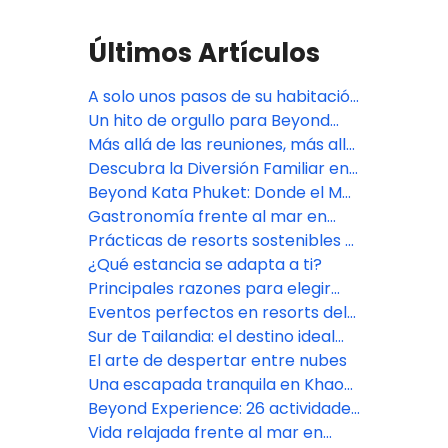
Últimos Artículos
A solo unos pasos de su habitación
al mar
Un hito de orgullo para Beyond
Skywalk Nangshi
Más allá de las reuniones, más allá
de las expectativas
Descubra la Diversión Familiar en
Pamookkoo Resort Phuket
Beyond Kata Phuket: Donde el Mar
es Parte de la Experiencia
Gastronomía frente al mar en
Beyond Karon Phuket
Prácticas de resorts sostenibles y
ecológicos en el sur de Tailandia
¿Qué estancia se adapta a ti?
Principales razones para elegir
una estancia en un resort en el sur
Eventos perfectos en resorts del
de Tailandia
sur de Tailandia
Sur de Tailandia: el destino ideal
para todo tipo de viajero
El arte de despertar entre nubes
Una escapada tranquila en Khao
Lak, Phang Nga
Beyond Experience: 26 actividades
para transformar tu "escapada"
Vida relajada frente al mar en