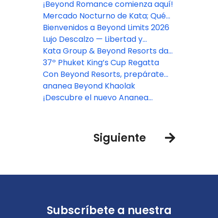
en un "viaje" inolvidable
Beyond Kata
¡Beyond Romance comienza aquí!
Mercado Nocturno de Kata; Qué
comer, comprar y ver en el
Bienvenidos a Beyond Limits 2026
mercado más vibrante de Phuket
Lujo Descalzo — Libertad y
Elegancia a la Orilla del Mar
Kata Group & Beyond Resorts dan
la bienvenida a la 37.ª Regata
37º Phuket King’s Cup Regatta
Phuket King’s Cup por todo lo alto
Con Beyond Resorts, prepárate
para Tailandia: un viaje donde los
ananea Beyond Khaolak
sabores serán tu guía.
¡Descubre el nuevo Ananea
Beyond Khaolak!
Siguiente
Subscríbete a nuestra