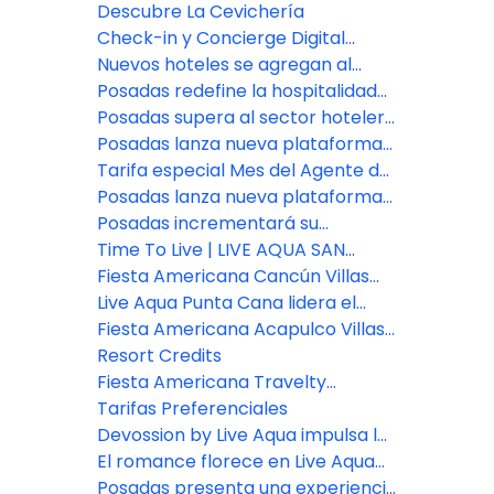
Resort Credit en Grand Fiesta
Descubre La Cevichería
Americana Los Cabos!
Check-in y Concierge Digital
impulsado por Agentforce
Nuevos hoteles se agregan al
portafolio de Posadas
Posadas redefine la hospitalidad
con el lanzamiento de Fiesta
Posadas supera al sector hotelero
Americana Travelty Exclusive
en experiencia del cliente
Posadas lanza nueva plataforma
Experiences
de reservas para asesores de
Tarifa especial Mes del Agente de
viajes
Viajes: Fiesta Americana Travelty
Posadas lanza nueva plataforma
Collection
de reservas para asesores de
Posadas incrementará su
viajes
inventario de habitaciones en un
Time To Live | LIVE AQUA SAN
7% este año
MIGUEL DE ALLENDE
Fiesta Americana Cancún Villas
presenta dos nuevas categorías
Live Aqua Punta Cana lidera el
de Villas Premium en Punta
bienestar en República
Fiesta Americana Acapulco Villas:
Cancún
Dominicana
Nuevos espacios para vivir
Resort Credits
experiencias inolvidables
Fiesta Americana Travelty
presenta nuevas marcas y
Tarifas Preferenciales
destinos.
Devossion by Live Aqua impulsa la
expansión de Posadas
El romance florece en Live Aqua
San Miguel de Allende
Posadas presenta una experiencia