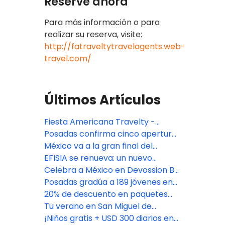
Reserve ahora
Para más información o para
realizar su reserva, visite:
http://fatraveltytravelagents.web-
travel.com/
Últimos Artículos
Fiesta Americana Travelty -
Oferta especial TA DEAL
Posadas confirma cinco aperturas
premium en México: Isla Mujeres,
México va a la gran final del
Riviera Maya y CDMX
Bocuse d'Or 2027, con jurado de
EFISIA se renueva: un nuevo
Fiesta Americana Travelty
refugio mediterráneo en Fiesta
Celebra a México en Devossion By
Americana Riviera Nayarit
Live Aqua
Posadas gradúa a 189 jóvenes en
su programa de empoderamiento
20% de descuento en paquetes
educativo
vacacionales con Fiesta
Tu verano en San Miguel de
Americana Travelty Collection
Allende comienza aquí
¡Niños gratis + USD 300 diarios en